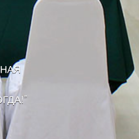
ННАЯ
ГДА!”