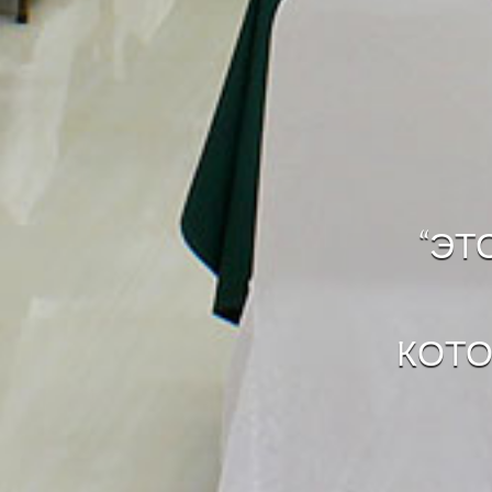
“ЭТ
КОТО